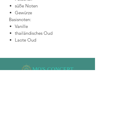
süße Noten
Gewürze
Basisnoten:
Vanille
thailändisches Oud
Laote Oud
MO'S CONCEPT
Impressum
+43 676 9505925
AGB
Datenschutzerklärung
Währinger Str. 87
1
180 Wien