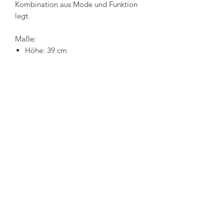
Kombination aus Mode und Funktion
legt.
Maße:
Höhe: 39 cm
Weite: 30 cm
Tiefe: 22 cm
MO'S CONCEPT
Impressum
+43 676 9505925
AGB
Datenschutzerklärung
Währinger Str. 87
1
180 Wien